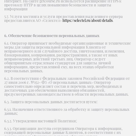
Интернет. На сайте getcourse.ru используется расширение HTTPS к
протоколу HTTP в целях повышения безопасности и защиты
информации
5.7. Услуги хостинга и услуги предоставления выделенного сервера
предоставляются АО «Селектел»
https://selectel.ru/about/details
.
6. Обеспечение безопасности персональных данных
6.1. Оператор принимает необходимые организационные и технические
меры для защиты персональной информации Клиента от
неправомерного или случайного доступа, уничтожения, изменения,
блокирования, копирования, распространения, а также от иных
неправомерных действий третьих лиц. Оператор следует
общепринятым отраслевым стандартам для защиты личной
информации, предоставленной ему, на всех этапах обработки
персональных данных.
6.2. В соответствии с Федеральным законом Российской Федерации от
27 июля 2006 г. №152- ФЗ «О персональных данных» Оператор
самостоятельно определяет состав и перечень мер, необходимых и
достаточных для обеспечения выполнения обязанностей,
предусмотренных законодательством в области персональных данных.
6.3. Защита персональных данных достигается путем:
6.3.1. Назначения ответственного за обработку и защиту персональных
данных;
6.3.2. Утверждения настоящей Политики;
6.3.3. Организации доступа сотрудников Оператора к информации,
содержащей персональные данные Клиентов, в соответствии с их